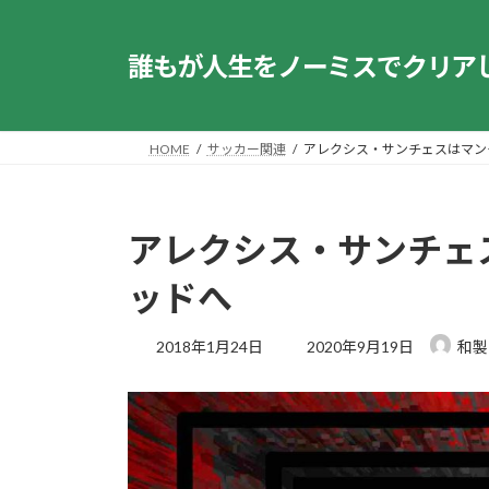
コ
ナ
ン
ビ
誰もが人生をノーミスでクリア
テ
ゲ
ン
ー
ツ
シ
へ
ョ
HOME
サッカー関連
アレクシス・サンチェスはマン
ス
ン
キ
に
ッ
移
アレクシス・サンチェ
プ
動
ッドへ
最
2018年1月24日
2020年9月19日
和製
終
更
新
日
時
: