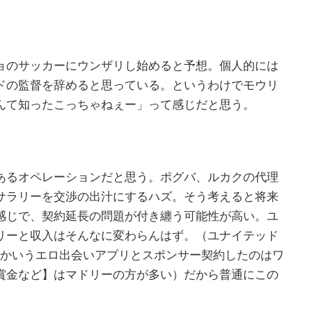
ョのサッカーにウンザリし始めると予想。個人的には
ドの監督を辞めると思っている。というわけでモウリ
んて知ったこっちゃねぇー」って感じだと思う。
あるオペレーションだと思う。ポグバ、ルカクの代理
サラリーを交渉の出汁にするハズ。そう考えると将来
感じで、契約延長の問題が付き纏う可能性が高い。ユ
リーと収入はそんなに変わらんはず。（ユナイテッド
rとかいうエロ出会いアプリとスポンサー契約したのはワ
賞金など】はマドリーの方が多い）だから普通にこの
）