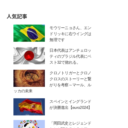
人気記事
モウリーニョさん、エン
ドリッキに右ウイングは
無理です
日本代表はアンチェロッ
ティのブラジル代表にベ
スト32で敗れる。
クロノトリガーとクロノ
クロスのストーリーと繋
がりを考察～マール、ル
ッカの未来
スペインとイングランド
が決勝進出【euro2024】
「岡田武史とレジェンド