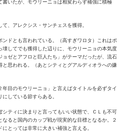
て書いたが、モウリーニョは相変わらず補強に積極
して、アレクシス・サンチェスを獲得。
ポンドとも言われている。（高すぎワロタ）これはポ
っ壊してでも獲得した辺りに、モウリーニョの本気度
ジョゼとアフロと巨人たち」がテーマだったが、流石
得と思われる。（あとシティとグアルディオラへの嫌
２年目のモウリーニョ」と言えばタイトルを必ずタイ
リにしている節すらある。
ぼシティに決まりと言ってもいい状態で、ＣＬも不可
となると国内のカップ戦が現実的な目標となるか。２
ドにとっては非常に大きい補強と言える。