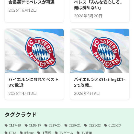
会長選挙でペレスが再選
ペレス「みんな安心しろ。
俺は辞めない」
2026年6月12日
2026年5月20日
バイエルンに敗れてベスト
バイエルンとの1st legは1-
8で敗退
2で敗戦...
2026年4月18日
2026年4月9日
タグクラウド
CL17-18
CL18-19
CL19-20
CL20-21
CL21-22
CL22-23
DTM
IPhone
IT関係
TVゲーム
TV番組