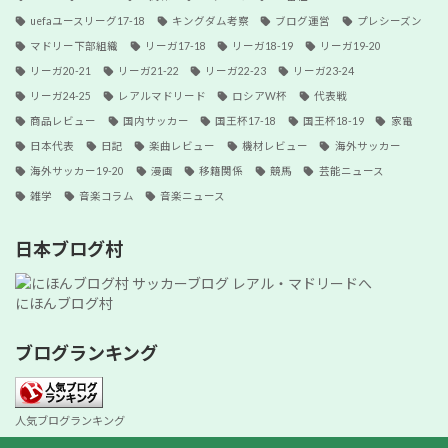
uefaユースリーグ17-18
キングダム考察
ブログ運営
プレシーズン
マドリー下部組織
リーガ17-18
リーガ18-19
リーガ19-20
リーガ20-21
リーガ21-22
リーガ22-23
リーガ23-24
リーガ24-25
レアルマドリード
ロシアW杯
代表戦
商品レビュー
国内サッカー
国王杯17-18
国王杯18-19
家電
日本代表
日記
楽曲レビュー
機材レビュー
海外サッカー
海外サッカー19-20
漫画
移籍関係
競馬
芸能ニュース
雑学
音楽コラム
音楽ニュース
日本ブログ村
にほんブログ村
ブログランキング
人気ブログランキング