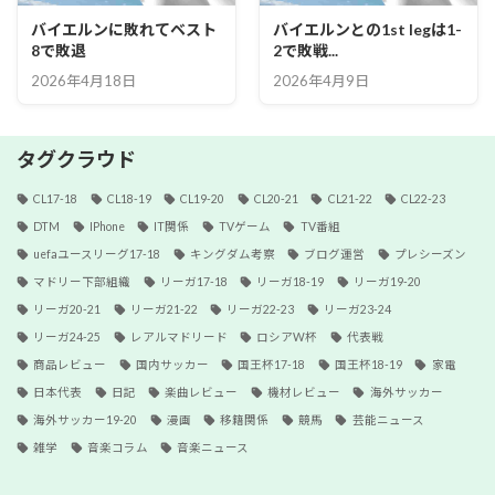
バイエルンに敗れてベスト
バイエルンとの1st legは1-
8で敗退
2で敗戦...
2026年4月18日
2026年4月9日
タグクラウド
CL17-18
CL18-19
CL19-20
CL20-21
CL21-22
CL22-23
DTM
IPhone
IT関係
TVゲーム
TV番組
uefaユースリーグ17-18
キングダム考察
ブログ運営
プレシーズン
マドリー下部組織
リーガ17-18
リーガ18-19
リーガ19-20
リーガ20-21
リーガ21-22
リーガ22-23
リーガ23-24
リーガ24-25
レアルマドリード
ロシアW杯
代表戦
商品レビュー
国内サッカー
国王杯17-18
国王杯18-19
家電
日本代表
日記
楽曲レビュー
機材レビュー
海外サッカー
海外サッカー19-20
漫画
移籍関係
競馬
芸能ニュース
雑学
音楽コラム
音楽ニュース