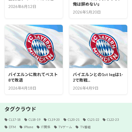
俺は辞めない」
2026年6月12日
2026年5月20日
バイエルンに敗れてベスト
バイエルンとの1st legは1-
8で敗退
2で敗戦...
2026年4月18日
2026年4月9日
タグクラウド
CL17-18
CL18-19
CL19-20
CL20-21
CL21-22
CL22-23
DTM
IPhone
IT関係
TVゲーム
TV番組