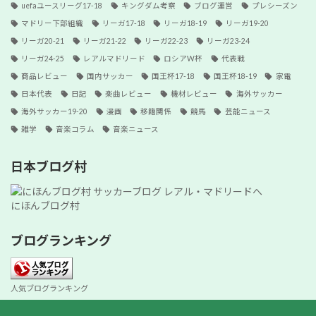
uefaユースリーグ17-18
キングダム考察
ブログ運営
プレシーズン
マドリー下部組織
リーガ17-18
リーガ18-19
リーガ19-20
リーガ20-21
リーガ21-22
リーガ22-23
リーガ23-24
リーガ24-25
レアルマドリード
ロシアW杯
代表戦
商品レビュー
国内サッカー
国王杯17-18
国王杯18-19
家電
日本代表
日記
楽曲レビュー
機材レビュー
海外サッカー
海外サッカー19-20
漫画
移籍関係
競馬
芸能ニュース
雑学
音楽コラム
音楽ニュース
日本ブログ村
にほんブログ村
ブログランキング
人気ブログランキング