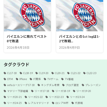
バイエルンに敗れてベスト
バイエルンとの1st legは1-
8で敗退
2で敗戦...
2026年4月18日
2026年4月9日
タグクラウド
CL17-18
CL18-19
CL19-20
CL20-21
CL21-22
CL22-23
DTM
IPhone
IT関係
TVゲーム
TV番組
uefaユースリーグ17-18
キングダム考察
ブログ運営
プレシーズン
マドリー下部組織
リーガ17-18
リーガ18-19
リーガ19-20
リーガ20-21
リーガ21-22
リーガ22-23
リーガ23-24
リーガ24-25
レアルマドリード
ロシアW杯
代表戦