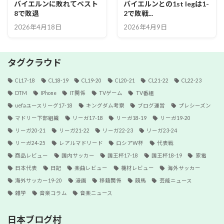
バイエルンに敗れてベスト
バイエルンとの1st legは1-
8で敗退
2で敗戦...
2026年4月18日
2026年4月9日
タグクラウド
CL17-18
CL18-19
CL19-20
CL20-21
CL21-22
CL22-23
DTM
IPhone
IT関係
TVゲーム
TV番組
uefaユースリーグ17-18
キングダム考察
ブログ運営
プレシーズン
マドリー下部組織
リーガ17-18
リーガ18-19
リーガ19-20
リーガ20-21
リーガ21-22
リーガ22-23
リーガ23-24
リーガ24-25
レアルマドリード
ロシアW杯
代表戦
商品レビュー
国内サッカー
国王杯17-18
国王杯18-19
家電
日本代表
日記
楽曲レビュー
機材レビュー
海外サッカー
海外サッカー19-20
漫画
移籍関係
競馬
芸能ニュース
雑学
音楽コラム
音楽ニュース
日本ブログ村