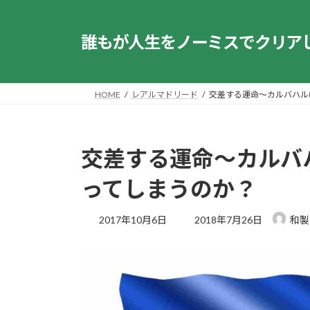
コ
ナ
ン
ビ
誰もが人生をノーミスでクリア
テ
ゲ
ン
ー
ツ
シ
へ
ョ
HOME
レアルマドリード
交差する運命～カルバハル
ス
ン
キ
に
ッ
移
交差する運命～カルバ
プ
動
ってしまうのか？
最
2017年10月6日
2018年7月26日
和製
終
更
新
日
時
: