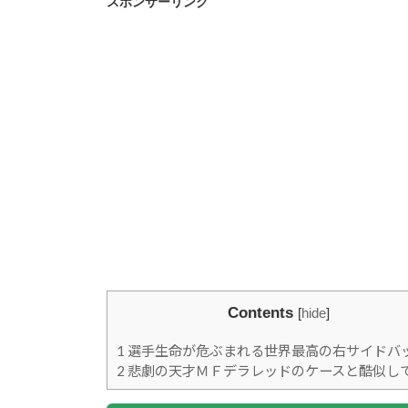
スポンサーリンク
Contents
[
hide
]
1
選手生命が危ぶまれる世界最高の右サイドバ
2
悲劇の天才ＭＦデラレッドのケースと酷似し