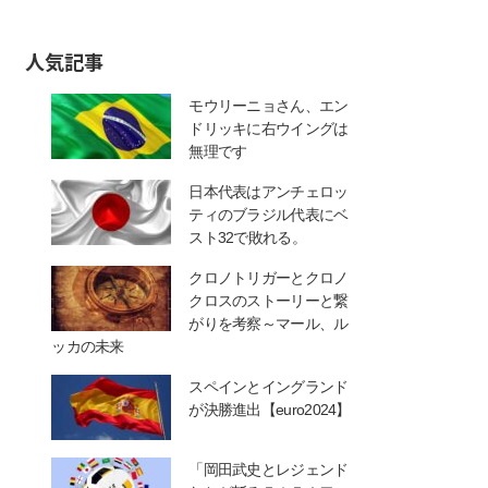
人気記事
モウリーニョさん、エン
ドリッキに右ウイングは
無理です
日本代表はアンチェロッ
ティのブラジル代表にベ
スト32で敗れる。
クロノトリガーとクロノ
クロスのストーリーと繋
がりを考察～マール、ル
ッカの未来
スペインとイングランド
が決勝進出【euro2024】
「岡田武史とレジェンド