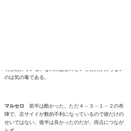
ナバス
今日はいいときのナバス。イニャキ・ウィリ
アムズの決定的なシュートを右手一本で弾き出した。
クソ試合ではあったが、強いて言うなら彼がＭＶＰで
いいのでは。
カルバハル
毎試合世界最高の右ＳＢであることを証
明し続けている。なのに監督のせいで努力が実らない
のは気の毒である。
マルセロ
前半は酷かった。ただ４－３－１－２の布
陣で、左サイドが数的不利になっているので彼だけの
せいではない。後半は良かったのだが、得点につなが
らず。