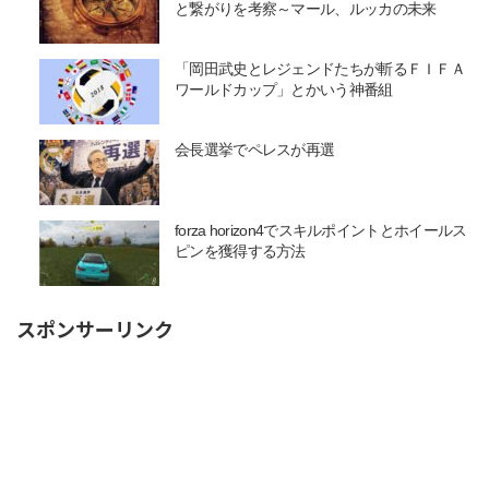
と繋がりを考察～マール、ルッカの未来
「岡田武史とレジェンドたちが斬るＦＩＦＡ
ワールドカップ」とかいう神番組
会長選挙でペレスが再選
forza horizon4でスキルポイントとホイールス
ピンを獲得する方法
スポンサーリンク