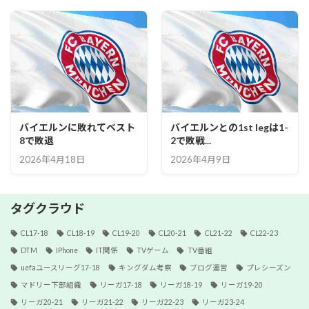
バイエルンに敗れてベスト
バイエルンとの1st legは1-
8で敗退
2で敗戦...
2026年4月18日
2026年4月9日
タグクラウド
CL17-18
CL18-19
CL19-20
CL20-21
CL21-22
CL22-23
DTM
IPhone
IT関係
TVゲーム
TV番組
uefaユースリーグ17-18
キングダム考察
ブログ運営
プレシーズン
マドリー下部組織
リーガ17-18
リーガ18-19
リーガ19-20
リーガ20-21
リーガ21-22
リーガ22-23
リーガ23-24