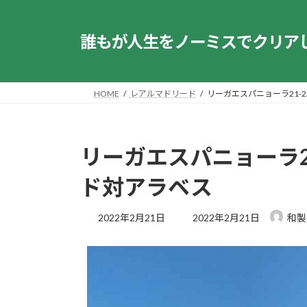
コ
ナ
ン
ビ
誰もが人生をノーミスでクリア
テ
ゲ
ン
ー
ツ
シ
へ
ョ
HOME
レアルマドリード
リーガエスパニョーラ21-
ス
ン
キ
に
ッ
移
リーガエスパニョーラ2
プ
動
ド対アラベス
最
2022年2月21日
2022年2月21日
和製
終
更
新
日
時
: