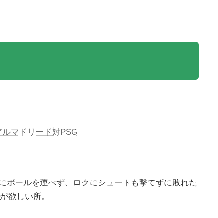
レアルマドリード対PSG
前にボールを運べず、ロクにシュートも撃てずに敗れた
見が欲しい所。