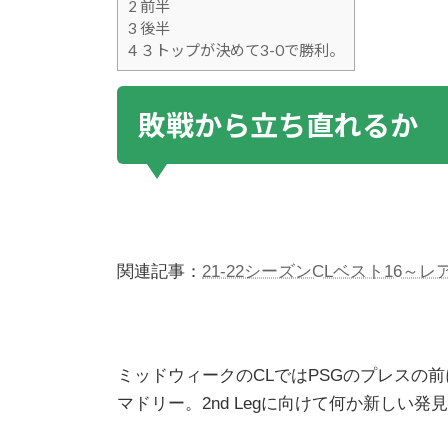
2
前半
3
後半
4
３トップが決めて3-0で勝利。
敗戦から立ち直れるか
関連記事：
21-22シーズンCLベスト16～
ミッドウィークのCLではPSGのプレスの
マドリー。2nd Legに向けて何か新しい発