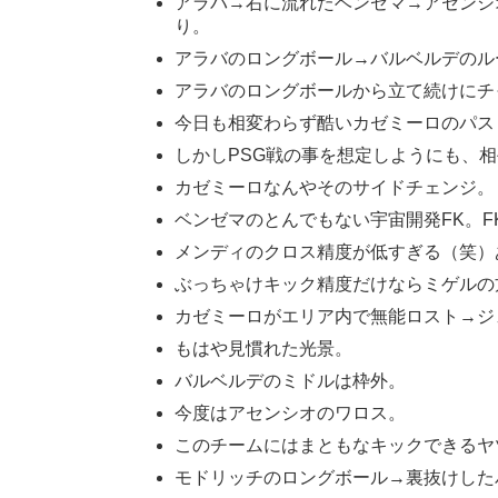
アラバ→右に流れたベンゼマ→アセンシ
り。
アラバのロングボール→バルベルデのル
アラバのロングボールから立て続けにチ
今日も相変わらず酷いカゼミーロのパス
しかしPSG戦の事を想定しようにも、
カゼミーロなんやそのサイドチェンジ。
ベンゼマのとんでもない宇宙開発FK。F
メンディのクロス精度が低すぎる（笑）
ぶっちゃけキック精度だけならミゲルの
カゼミーロがエリア内で無能ロスト→ジ
もはや見慣れた光景。
バルベルデのミドルは枠外。
今度はアセンシオのワロス。
このチームにはまともなキックできるヤ
モドリッチのロングボール→裏抜けした