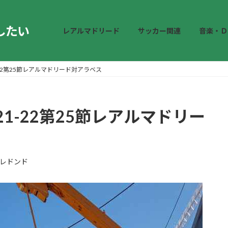
したい
レアルマドリード
サッカー関連
音楽・Ｄ
22第25節レアルマドリード対アラベス
1-22第25節レアルマドリー
レドンド