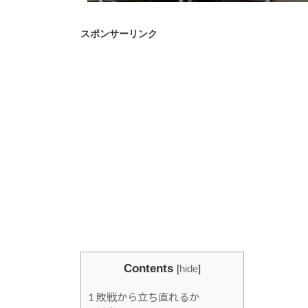
スポンサーリンク
Contents
[
hide
]
1
敗戦から立ち直れるか