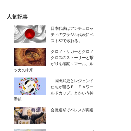
人気記事
日本代表はアンチェロッ
ティのブラジル代表にベ
スト32で敗れる。
クロノトリガーとクロノ
クロスのストーリーと繋
がりを考察～マール、ル
ッカの未来
「岡田武史とレジェンド
たちが斬るＦＩＦＡワー
ルドカップ」とかいう神
番組
会長選挙でペレスが再選