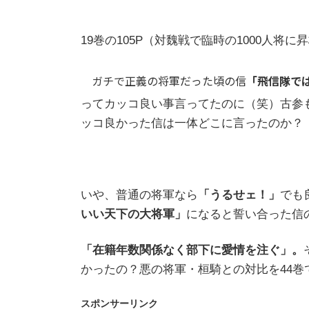
19巻の105P（対魏戦で臨時の1000人将
ガチで正義の将軍だった頃の信
「飛信隊で
ってカッコ良い事言ってたのに（笑）古参
ッコ良かった信は一体どこに言ったのか？
いや、普通の将軍なら
「うるせェ！」
でも
いい天下の大将軍」
になると誓い合った信
「在籍年数関係なく部下に愛情を注ぐ」。
かったの？悪の将軍・桓騎との対比を44
スポンサーリンク