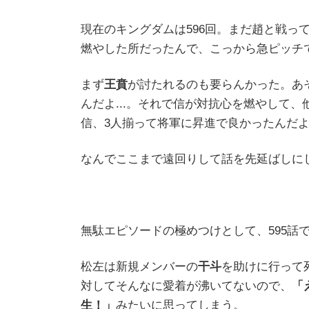
現在のキングダムは596回。まだ趙と戦ってま
燃やした所だったんで、こっから急ピッチ
まず
王賁
が討たれるのも要らんかった。あ
んだよ...。それで信が対抗心を燃やして
信、3人揃って将軍に昇進で良かったんだ
なんでここまで遠回りして話を先延ばしに
無駄エピソードの極めつけとして、595話
松左は新規メンバーの
干斗
を助けに行って
対してそんなに愛着が沸いてないので、
「
生！」
みたいに思ってしまう。