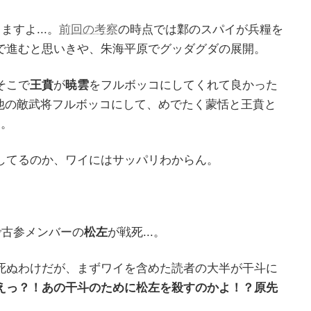
すよ...。
前回の考察
の時点では鄴のスパイが兵糧を
で進むと思いきや、朱海平原でグッダグダの展開。
そこで
王賁
が
暁雲
をフルボッコにしてくれて良かった
、他の敵武将フルボッコにして、めでたく蒙恬と王賁と
よ。
してるのか、ワイにはサッパリわからん。
で古参メンバーの
松左
が戦死...。
死ぬわけだが、まずワイを含めた読者の大半が干斗に
えっ？！あの干斗のために松左を殺すのかよ！？原先