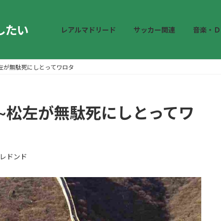
したい
レアルマドリード
サッカー関連
音楽・Ｄ
松左が無駄死にしとってワロタ
回~松左が無駄死にしとってワ
レドンド