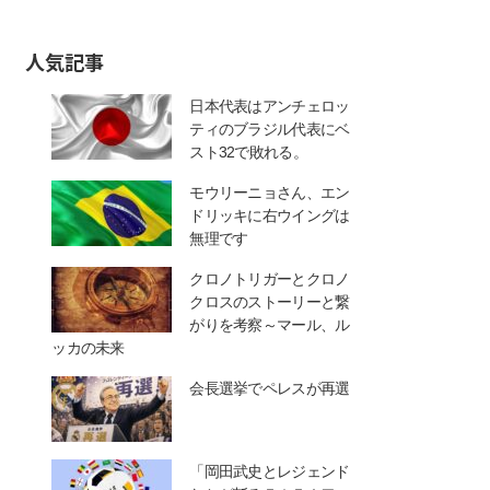
人気記事
日本代表はアンチェロッ
ティのブラジル代表にベ
スト32で敗れる。
モウリーニョさん、エン
ドリッキに右ウイングは
無理です
クロノトリガーとクロノ
クロスのストーリーと繋
がりを考察～マール、ル
ッカの未来
会長選挙でペレスが再選
「岡田武史とレジェンド