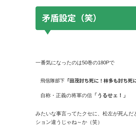
矛盾設定（笑）
一番気になったのは50巻の180Pで
飛信隊部下
「田茂討ち死に！林多も討ち死
自称・正義の将軍の信
「うるせェ！」
みたいな事言ってたクセに、松左が死んだ
ション違うじゃね～か（笑）