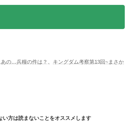
…あの…兵糧の件は？
、
キングダム考察第13回~まさか
ない方は読まないことをオススメします