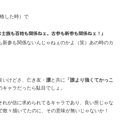
に昇格した時）で
は士族も百姓も関係ねェ。古参も新参も関係ねェ！」
も新参も関係ないんじゃねぇのかよ（笑）あの時のカ
良いけどさ、亡き友・
漂
と共に
「誰より強くてかっこ
のキャラだったら駄目でしょ。
それが信に求められてるキャラであり、良い所じゃな
巻で散々描いてたのに、その意味が無いじゃないか！