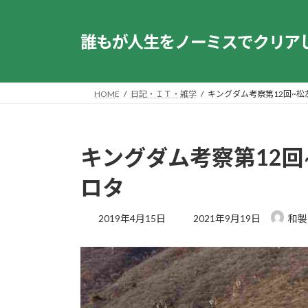
コ
ナ
ン
ビ
誰もが人生をノーミスでクリア
テ
ゲ
ン
ー
ツ
シ
へ
ョ
HOME
日記・ＩＴ・雑学
キングダム考察第12回~
ス
ン
キ
に
ッ
移
キングダム考察第12
プ
動
ロタ
最
2019年4月15日
2021年9月19日
和製
終
更
新
日
時
: