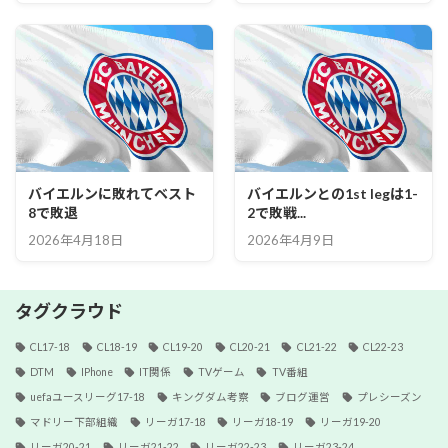
バイエルンに敗れてベスト
バイエルンとの1st legは1-
8で敗退
2で敗戦...
2026年4月18日
2026年4月9日
タグクラウド
CL17-18
CL18-19
CL19-20
CL20-21
CL21-22
CL22-23
DTM
IPhone
IT関係
TVゲーム
TV番組
uefaユースリーグ17-18
キングダム考察
ブログ運営
プレシーズン
マドリー下部組織
リーガ17-18
リーガ18-19
リーガ19-20
リーガ20-21
リーガ21-22
リーガ22-23
リーガ23-24