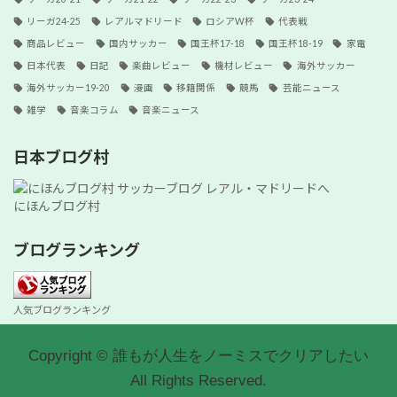
リーガ24-25
レアルマドリード
ロシアW杯
代表戦
商品レビュー
国内サッカー
国王杯17-18
国王杯18-19
家電
日本代表
日記
楽曲レビュー
機材レビュー
海外サッカー
海外サッカー19-20
漫画
移籍関係
競馬
芸能ニュース
雑学
音楽コラム
音楽ニュース
日本ブログ村
にほんブログ村
ブログランキング
人気ブログランキング
Copyright © 誰もが人生をノーミスでクリアしたい
All Rights Reserved.