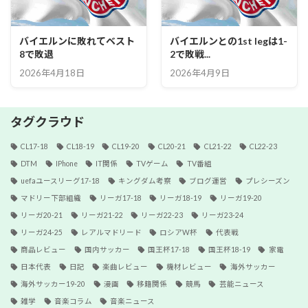
バイエルンに敗れてベスト
バイエルンとの1st legは1-
8で敗退
2で敗戦...
2026年4月18日
2026年4月9日
タグクラウド
CL17-18
CL18-19
CL19-20
CL20-21
CL21-22
CL22-23
DTM
IPhone
IT関係
TVゲーム
TV番組
uefaユースリーグ17-18
キングダム考察
ブログ運営
プレシーズン
マドリー下部組織
リーガ17-18
リーガ18-19
リーガ19-20
リーガ20-21
リーガ21-22
リーガ22-23
リーガ23-24
リーガ24-25
レアルマドリード
ロシアW杯
代表戦
商品レビュー
国内サッカー
国王杯17-18
国王杯18-19
家電
日本代表
日記
楽曲レビュー
機材レビュー
海外サッカー
海外サッカー19-20
漫画
移籍関係
競馬
芸能ニュース
雑学
音楽コラム
音楽ニュース