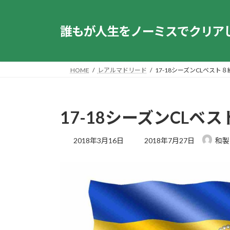
コ
ナ
ン
ビ
誰もが人生をノーミスでクリア
テ
ゲ
ン
ー
ツ
シ
へ
ョ
HOME
レアルマドリード
17-18シーズンCLベスト
ス
ン
キ
に
ッ
移
17-18シーズンCL
プ
動
最
2018年3月16日
2018年7月27日
和製
終
更
新
日
時
: