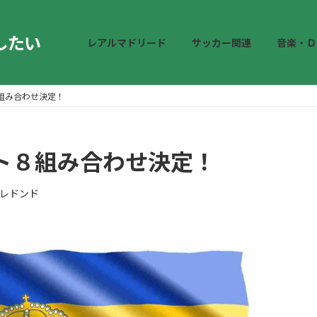
したい
レアルマドリード
サッカー関連
音楽・Ｄ
８組み合わせ決定！
ベスト８組み合わせ決定！
レドンド