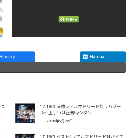
＼ 最新情報をチェック ／
Threads
Bluesky
Hatena
につ
17-18CL決勝レアルマドリード対リバプー
ル～上手いは正義byジダン
2018年5月28日
17-18CLベスト4レアルマドリード対バイエ