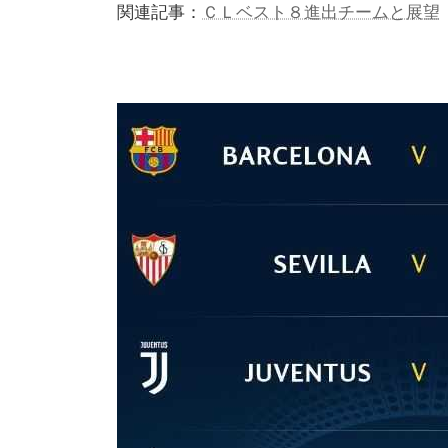
関連記事：
ＣＬベスト８進出チームと展望