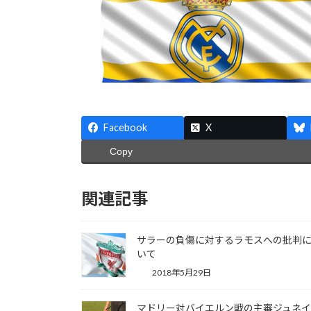
Facebook
X
Copy
関連記事
サラーの負傷に対するラモスへの批判
いて
2018年5月29日
マドリー対バイエルン戦の主審ジュネイ