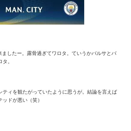
が来ましたー。露骨過ぎてワロタ。ていうかバルサとバ
ロタ。
シティを観たがっていたように思うが。結論を言えば
テッドが悪い（笑）