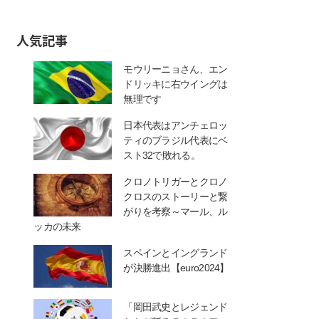
人気記事
モウリーニョさん、エン
ドリッキに右ウイングは
無理です
日本代表はアンチェロッ
ティのブラジル代表にベ
スト32で敗れる。
クロノトリガーとクロノ
クロスのストーリーと繋
がりを考察～マール、ル
ッカの未来
スペインとイングランド
が決勝進出【euro2024】
「岡田武史とレジェンド