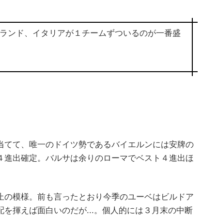
ランド、イタリアが１チームずついるのが一番盛
当てて、唯一のドイツ勢であるバイエルンには安牌の
４進出確定。バルサは余りのローマでベスト４進出ほ
止の模様。前も言ったとおり今季のユーベはビルドア
を揮えば面白いのだが...。個人的には３月末の中断