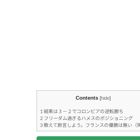
Contents
[
hide
]
1
結果は３－２でコロンビアの逆転勝ち
2
フリーダム過ぎるハメスのポジショニング
3
敢えて断言しよう。フランスの優勝は無い（