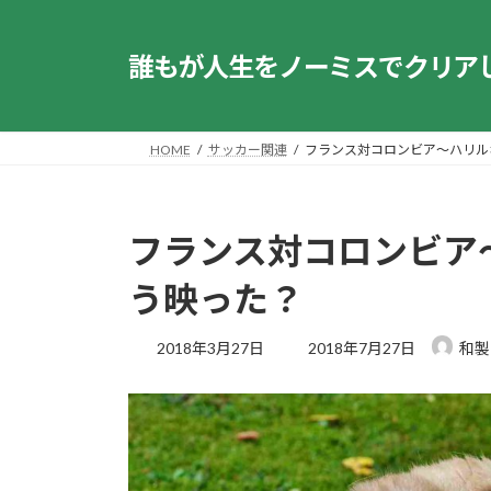
コ
ナ
ン
ビ
誰もが人生をノーミスでクリア
テ
ゲ
ン
ー
ツ
シ
へ
ョ
HOME
サッカー関連
フランス対コロンビア～ハリル
ス
ン
キ
に
ッ
移
フランス対コロンビア
プ
動
う映った？
最
2018年3月27日
2018年7月27日
和製
終
更
新
日
時
: