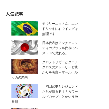
人気記事
モウリーニョさん、エン
ドリッキに右ウイングは
無理です
日本代表はアンチェロッ
ティのブラジル代表にベ
スト32で敗れる。
クロノトリガーとクロノ
クロスのストーリーと繋
がりを考察～マール、ル
ッカの未来
「岡田武史とレジェンド
たちが斬るＦＩＦＡワー
ルドカップ」とかいう神
番組