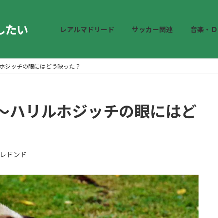
したい
レアルマドリード
サッカー関連
音楽・Ｄ
ホジッチの眼にはどう映った？
～ハリルホジッチの眼にはど
レドンド