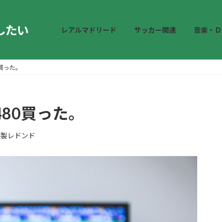
したい
レアルマドリード
サッカー関連
音楽・Ｄ
0買った。
480買った。
和製レドンド