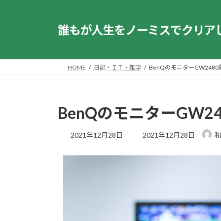
コ
ナ
ン
ビ
誰もが人生をノーミスでクリア
テ
ゲ
ン
ー
ツ
シ
へ
ョ
HOME
日記・ＩＴ・雑学
BenQのモニターGW248
ス
ン
キ
に
ッ
移
BenQのモニターGW2
プ
動
最
2021年12月28日
2021年12月28日
終
更
新
日
時
: