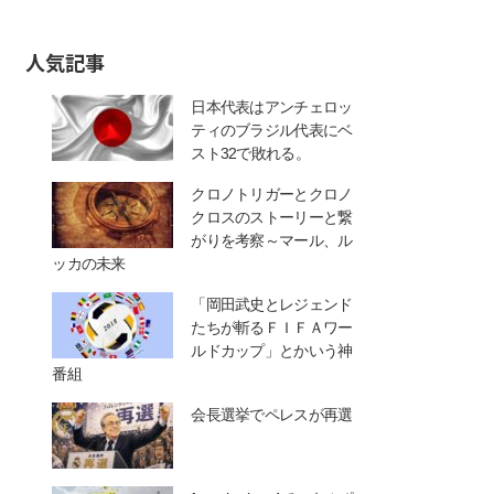
人気記事
日本代表はアンチェロッ
ティのブラジル代表にベ
スト32で敗れる。
クロノトリガーとクロノ
クロスのストーリーと繋
がりを考察～マール、ル
ッカの未来
「岡田武史とレジェンド
たちが斬るＦＩＦＡワー
ルドカップ」とかいう神
番組
会長選挙でペレスが再選