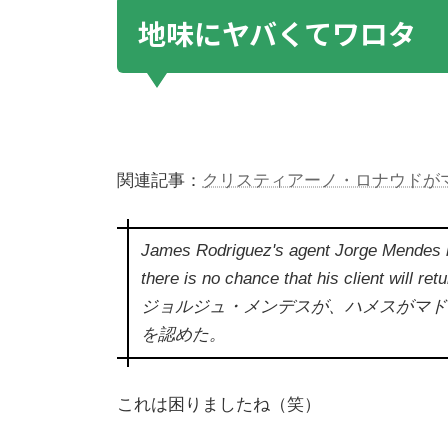
地味にヤバくてワロタ
関連記事：
クリスティアーノ・ロナウドが
James Rodriguez's agent Jorge Mendes h
there is no chance that his client will ret
ジョルジュ・メンデスが、ハメスがマド
を認めた。
これは困りましたね（笑）