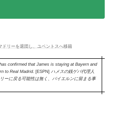
マドリーを退団し、ユベントスへ移籍
as confirmed that James is staying at Bayern and
urn to Real Madrid.
[ESPN]
ハメスの銭ゲバ代理人
リーに戻る可能性は無く、バイエルンに留まる事