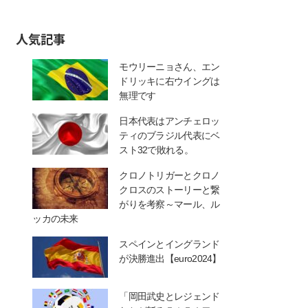
人気記事
モウリーニョさん、エン
ドリッキに右ウイングは
無理です
日本代表はアンチェロッ
ティのブラジル代表にベ
スト32で敗れる。
クロノトリガーとクロノ
クロスのストーリーと繋
がりを考察～マール、ル
ッカの未来
スペインとイングランド
が決勝進出【euro2024】
「岡田武史とレジェンド