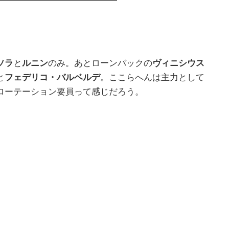
ソラ
と
ルニン
のみ。あとローンバックの
ヴィニシウス
と
フェデリコ・バルベルデ
。ここらへんは主力として
ローテーション要員って感じだろう。