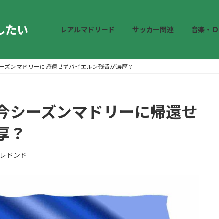
したい
レアルマドリード
サッカー関連
音楽・Ｄ
ーズンマドリーに帰還せずバイエルン残留が濃厚？
今シーズンマドリーに帰還せ
厚？
レドンド