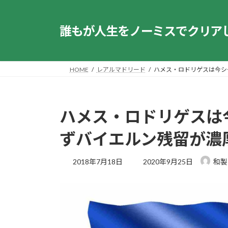
コ
ナ
ン
ビ
誰もが人生をノーミスでクリア
テ
ゲ
ン
ー
ツ
シ
へ
ョ
HOME
レアルマドリード
ハメス・ロドリゲスは今シ
ス
ン
キ
に
ッ
移
ハメス・ロドリゲスは
プ
動
ずバイエルン残留が濃
最
2018年7月18日
2020年9月25日
和製
終
更
新
日
時
: