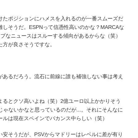
けたポジションにハメスを入れるのが一番スムーズだ
しそうだ。ESPNって信憑性高いのかな？MARCAな
ィブなニュースはスルーする傾向があるからな（笑）
た方が良さそうですな。
があるだろう。流石に前線に誰も補強しない事は考え
よるとクソ高いよね（笑）2億ユーロ以上かかりそう
じゃないかなと思っているのだが...。それにそんなに
ールは現在スペインでバカンス中らしい（笑）
い安そうだが、PSVからマドリーはレベルに差が有り