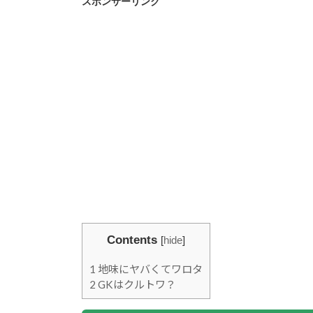
スポンサーリンク
Contents
[
hide
]
1
地味にヤバくてワロタ
2
GKはクルトワ？