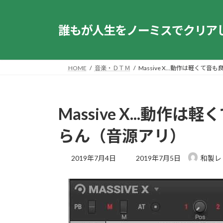
コ
ナ
ン
ビ
誰もが人生をノーミスでクリア
テ
ゲ
ン
ー
ツ
シ
へ
ョ
HOME
音楽・ＤＴＭ
Massive X...動作は軽く
ス
ン
キ
に
ッ
移
Massive X...動
プ
動
らん（音源アリ）
最
2019年7月4日
2019年7月5日
和製レ
終
更
新
日
時
: