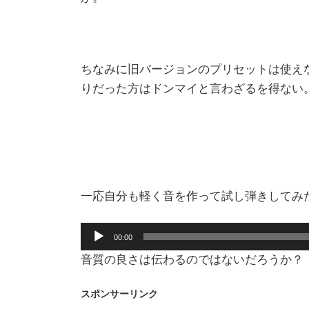
ちなみに旧バージョンのプリセットは使え
りだった方はドンマイと言わざるを得ない
一応自分も軽く音を作って試し弾きしてみ
音
00:00
声
音質の良さは伝わるのではないだろうか？
プ
レ
スポンサーリンク
ー