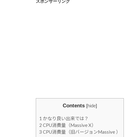
スポンサーリンク
Contents
[
hide
]
1
かなり良い出来では？
2
CPU消費量（Massive X）
3
CPU消費量（旧バージョンMassive ）