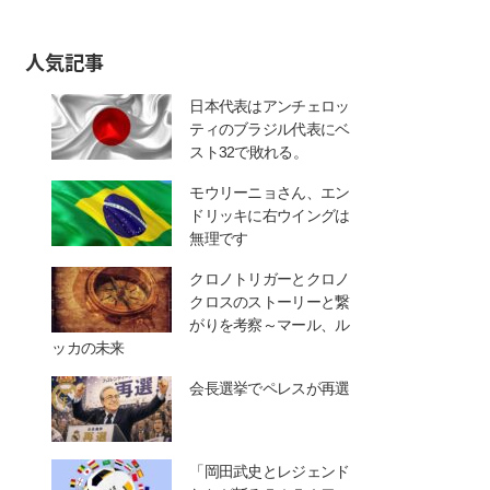
人気記事
日本代表はアンチェロッ
ティのブラジル代表にベ
スト32で敗れる。
モウリーニョさん、エン
ドリッキに右ウイングは
無理です
クロノトリガーとクロノ
クロスのストーリーと繋
がりを考察～マール、ル
ッカの未来
会長選挙でペレスが再選
「岡田武史とレジェンド