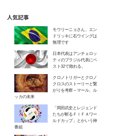
人気記事
モウリーニョさん、エン
ドリッキに右ウイングは
無理です
日本代表はアンチェロッ
ティのブラジル代表にベ
スト32で敗れる。
クロノトリガーとクロノ
クロスのストーリーと繋
がりを考察～マール、ル
ッカの未来
「岡田武史とレジェンド
たちが斬るＦＩＦＡワー
ルドカップ」とかいう神
番組