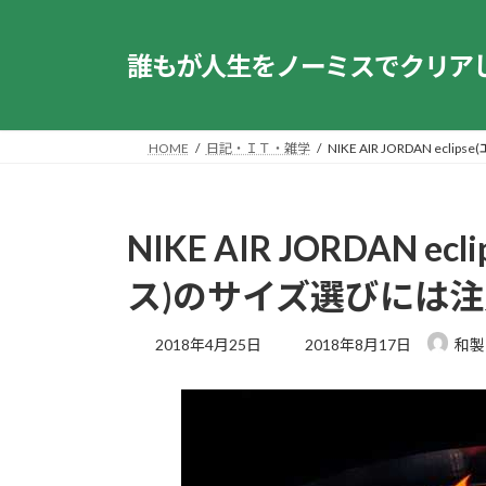
コ
ナ
ン
ビ
誰もが人生をノーミスでクリア
テ
ゲ
ン
ー
ツ
シ
へ
ョ
HOME
日記・ＩＴ・雑学
NIKE AIR JORDAN 
ス
ン
キ
に
ッ
移
NIKE AIR JORDAN 
プ
動
ス)のサイズ選びには
最
2018年4月25日
2018年8月17日
和製
終
更
新
日
時
: