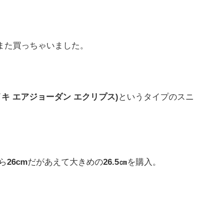
また買っちゃいました。
se(ナイキ エアジョーダン エクリプス)
というタイプのスニ
ら
26cm
だがあえて大きめの
26.5㎝
を購入。