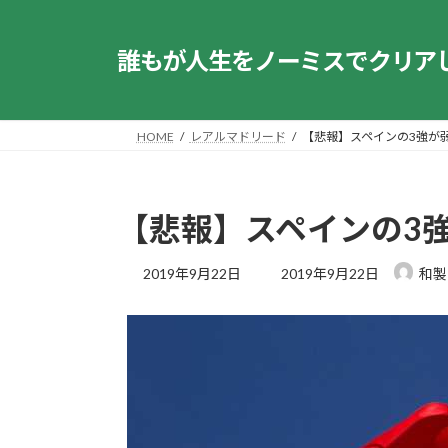
コ
ナ
ン
ビ
誰もが人生をノーミスでクリア
テ
ゲ
ン
ー
ツ
シ
へ
ョ
HOME
レアルマドリード
【悲報】スペインの3強が弱す
ス
ン
キ
に
ッ
移
【悲報】スペインの3強が
プ
動
最
2019年9月22日
2019年9月22日
和製
終
更
新
日
時
: