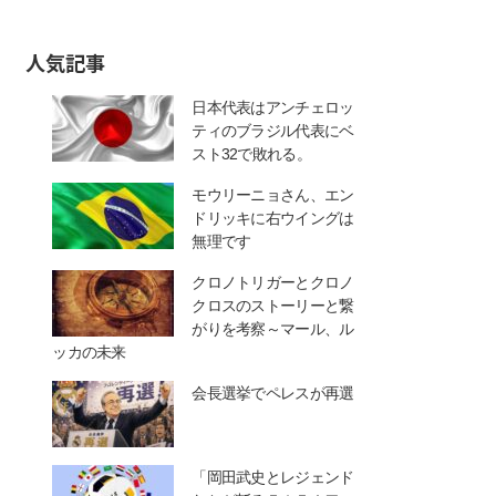
人気記事
日本代表はアンチェロッ
ティのブラジル代表にベ
スト32で敗れる。
モウリーニョさん、エン
ドリッキに右ウイングは
無理です
クロノトリガーとクロノ
クロスのストーリーと繋
がりを考察～マール、ル
ッカの未来
会長選挙でペレスが再選
「岡田武史とレジェンド