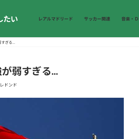
したい
レアルマドリード
サッカー関連
音楽・Ｄ
ぎる...
弱すぎる...
レドンド