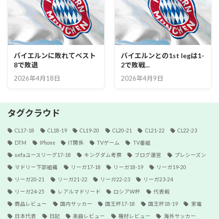
バイエルンに敗れてベスト
バイエルンとの1st legは1-
8で敗退
2で敗戦...
2026年4月18日
2026年4月9日
タグクラウド
CL17-18
CL18-19
CL19-20
CL20-21
CL21-22
CL22-23
DTM
IPhone
IT関係
TVゲーム
TV番組
uefaユースリーグ17-18
キングダム考察
ブログ運営
プレシーズン
マドリー下部組織
リーガ17-18
リーガ18-19
リーガ19-20
リーガ20-21
リーガ21-22
リーガ22-23
リーガ23-24
リーガ24-25
レアルマドリード
ロシアW杯
代表戦
商品レビュー
国内サッカー
国王杯17-18
国王杯18-19
家電
日本代表
日記
楽曲レビュー
機材レビュー
海外サッカー