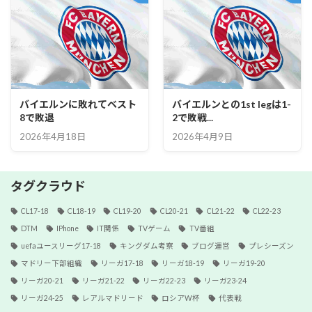
バイエルンに敗れてベスト
バイエルンとの1st legは1-
8で敗退
2で敗戦...
2026年4月18日
2026年4月9日
タグクラウド
CL17-18
CL18-19
CL19-20
CL20-21
CL21-22
CL22-23
DTM
IPhone
IT関係
TVゲーム
TV番組
uefaユースリーグ17-18
キングダム考察
ブログ運営
プレシーズン
マドリー下部組織
リーガ17-18
リーガ18-19
リーガ19-20
リーガ20-21
リーガ21-22
リーガ22-23
リーガ23-24
リーガ24-25
レアルマドリード
ロシアW杯
代表戦