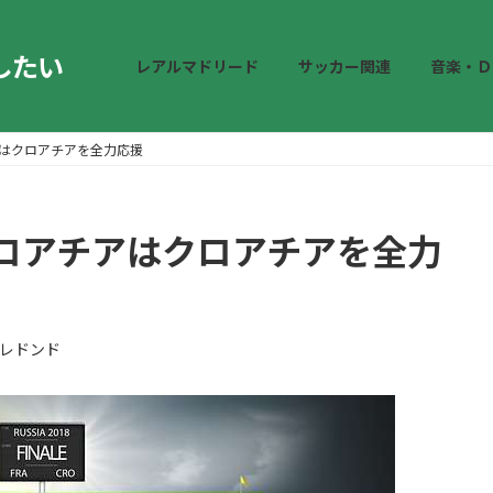
したい
レアルマドリード
サッカー関連
音楽・Ｄ
はクロアチアを全力応援
ロアチアはクロアチアを全力
レドンド