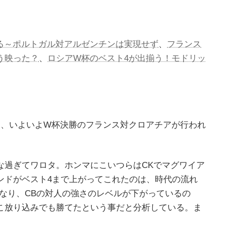
る～ポルトガル対アルゼンチンは実現せず
、
フランス
う映った？
、
ロシアW杯のベスト4が出揃う！モドリッ
り、いよいよW杯決勝のフランス対クロアチアが行われ
な過ぎてワロタ。ホンマにこいつらはCKでマグワイア
ンドがベスト4まで上がってこれたのは、時代の流れ
なり、CBの対人の強さのレベルが下がっているの
こ放り込みでも勝てたという事だと分析している。ま