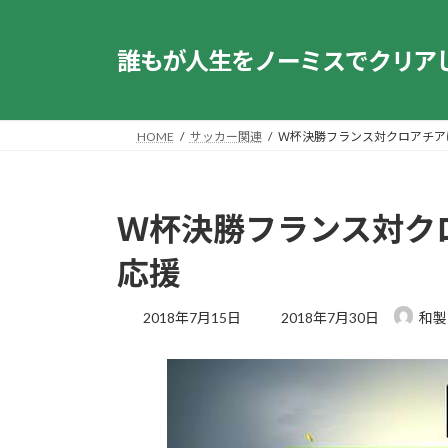
コ
ナ
ン
ビ
誰もが人生をノーミスでクリア
テ
ゲ
ン
ー
ツ
シ
へ
ョ
HOME
サッカー関連
Ｗ杯決勝フランス対クロアチア
ス
ン
キ
に
ッ
移
Ｗ杯決勝フランス対ク
プ
動
応援
最
2018年7月15日
2018年7月30日
和製
終
更
新
日
時
: