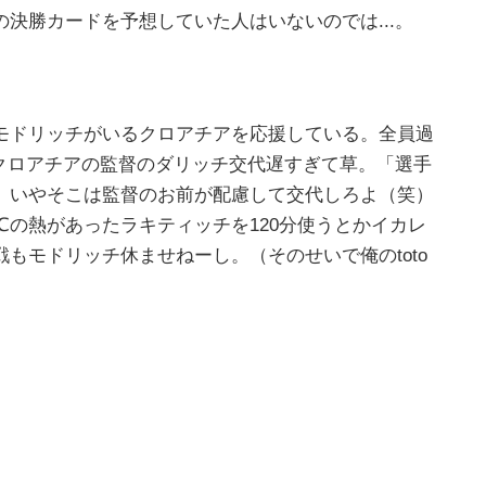
決勝カードを予想していた人はいないのでは...。
モドリッチがいるクロアチアを応援している。全員過
かクロアチアの監督のダリッチ交代遅すぎて草。「選手
、いやそこは監督のお前が配慮して交代しろよ（笑）
℃の熱があったラキティッチを120分使うとかイカレ
もモドリッチ休ませねーし。（そのせいで俺のtoto
。