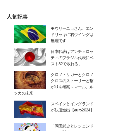
人気記事
モウリーニョさん、エン
ドリッキに右ウイングは
無理です
日本代表はアンチェロッ
ティのブラジル代表にベ
スト32で敗れる。
クロノトリガーとクロノ
クロスのストーリーと繋
がりを考察～マール、ル
ッカの未来
スペインとイングランド
が決勝進出【euro2024】
「岡田武史とレジェンド