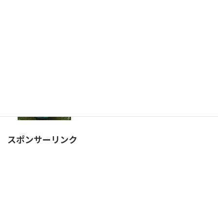
「岡田武史とレジェンドたちが斬るＦＩＦＡ
ワールドカップ」とかいう神番組
会長選挙でペレスが再選
forza horizon4でスキルポイントとホイールス
ピンを獲得する方法
スポンサーリンク