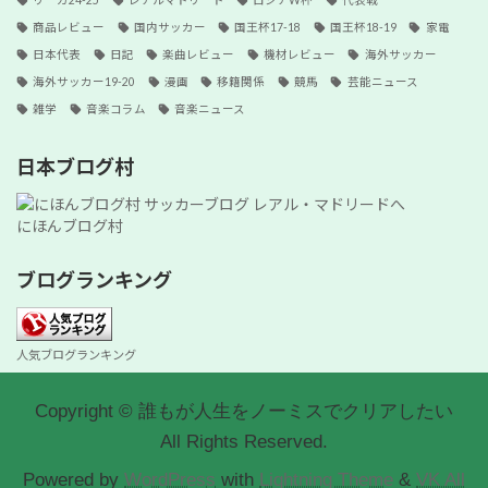
リーガ24-25
レアルマドリード
ロシアW杯
代表戦
商品レビュー
国内サッカー
国王杯17-18
国王杯18-19
家電
日本代表
日記
楽曲レビュー
機材レビュー
海外サッカー
海外サッカー19-20
漫画
移籍関係
競馬
芸能ニュース
雑学
音楽コラム
音楽ニュース
日本ブログ村
にほんブログ村
ブログランキング
人気ブログランキング
Copyright © 誰もが人生をノーミスでクリアしたい
All Rights Reserved.
Powered by
WordPress
with
Lightning Theme
&
VK All