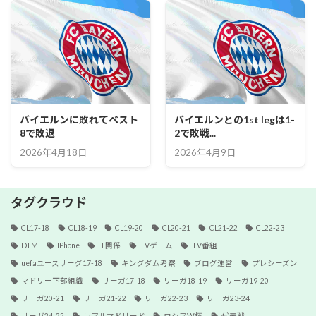
バイエルンに敗れてベスト
バイエルンとの1st legは1-
8で敗退
2で敗戦...
2026年4月18日
2026年4月9日
タグクラウド
CL17-18
CL18-19
CL19-20
CL20-21
CL21-22
CL22-23
DTM
IPhone
IT関係
TVゲーム
TV番組
uefaユースリーグ17-18
キングダム考察
ブログ運営
プレシーズン
マドリー下部組織
リーガ17-18
リーガ18-19
リーガ19-20
リーガ20-21
リーガ21-22
リーガ22-23
リーガ23-24