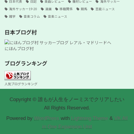
日本代表
日記
楽曲レビュー
機材レビュー
海外サッカー
海外サッカー19-20
漫画
移籍関係
競馬
芸能ニュース
雑学
音楽コラム
音楽ニュース
日本ブログ村
にほんブログ村
ブログランキング
人気ブログランキング
Copyright © 誰もが人生をノーミスでクリアしたい
All Rights Reserved.
Powered by
WordPress
with
Lightning Theme
&
VK All
in One Expansion Unit