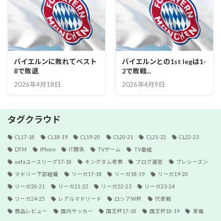
バイエルンに敗れてベスト
バイエルンとの1st legは1-
8で敗退
2で敗戦...
2026年4月18日
2026年4月9日
タグクラウド
CL17-18
CL18-19
CL19-20
CL20-21
CL21-22
CL22-23
DTM
IPhone
IT関係
TVゲーム
TV番組
uefaユースリーグ17-18
キングダム考察
ブログ運営
プレシーズン
マドリー下部組織
リーガ17-18
リーガ18-19
リーガ19-20
リーガ20-21
リーガ21-22
リーガ22-23
リーガ23-24
リーガ24-25
レアルマドリード
ロシアW杯
代表戦
商品レビュー
国内サッカー
国王杯17-18
国王杯18-19
家電