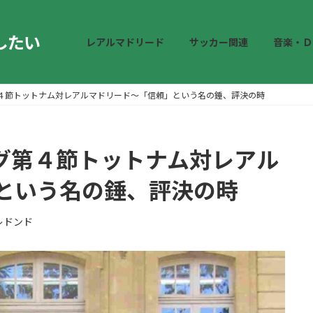
したい
レアルマドリード
サッカー関連
音楽・Ｄ
グ第４節トットナム対レアルマドリード～「信頼」という名の錘、評決の時
リーグ第４節トットナム対レアル
という名の錘、評決の時
レドンド