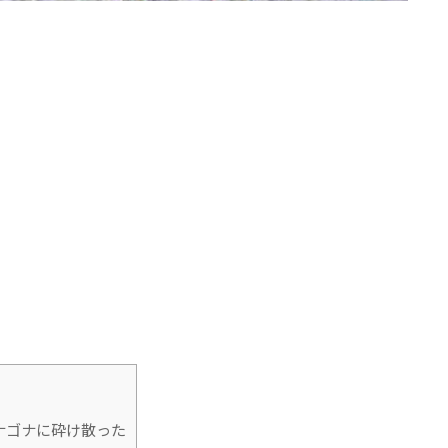
ナゴナに砕け散った