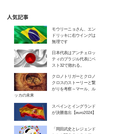
人気記事
モウリーニョさん、エン
ドリッキに右ウイングは
無理です
日本代表はアンチェロッ
ティのブラジル代表にベ
スト32で敗れる。
クロノトリガーとクロノ
クロスのストーリーと繋
がりを考察～マール、ル
ッカの未来
スペインとイングランド
が決勝進出【euro2024】
「岡田武史とレジェンド