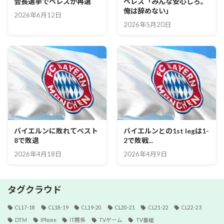
会長選挙でペレスが再選
ペレス「みんな安心しろ。
俺は辞めない」
2026年6月12日
2026年5月20日
バイエルンに敗れてベスト
バイエルンとの1st legは1-
8で敗退
2で敗戦...
2026年4月18日
2026年4月9日
タグクラウド
CL17-18
CL18-19
CL19-20
CL20-21
CL21-22
CL22-23
DTM
IPhone
IT関係
TVゲーム
TV番組