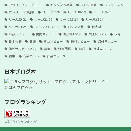
uefaユースリーグ17-18
キングダム考察
ブログ運営
プレシーズン
マドリー下部組織
リーガ17-18
リーガ18-19
リーガ19-20
リーガ20-21
リーガ21-22
リーガ22-23
リーガ23-24
リーガ24-25
レアルマドリード
ロシアW杯
代表戦
商品レビュー
国内サッカー
国王杯17-18
国王杯18-19
家電
日本代表
日記
楽曲レビュー
機材レビュー
海外サッカー
海外サッカー19-20
漫画
移籍関係
競馬
芸能ニュース
雑学
音楽コラム
音楽ニュース
日本ブログ村
にほんブログ村
ブログランキング
人気ブログランキング