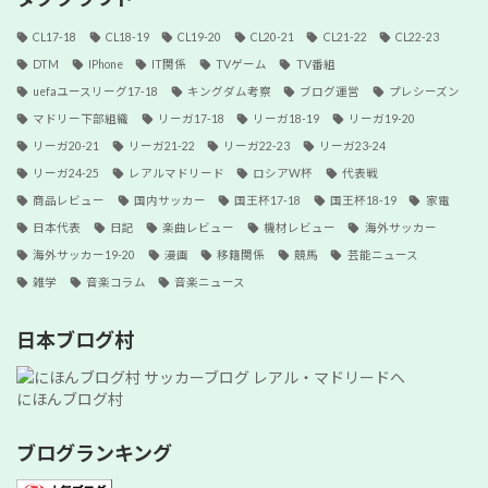
CL17-18
CL18-19
CL19-20
CL20-21
CL21-22
CL22-23
DTM
IPhone
IT関係
TVゲーム
TV番組
uefaユースリーグ17-18
キングダム考察
ブログ運営
プレシーズン
マドリー下部組織
リーガ17-18
リーガ18-19
リーガ19-20
リーガ20-21
リーガ21-22
リーガ22-23
リーガ23-24
リーガ24-25
レアルマドリード
ロシアW杯
代表戦
商品レビュー
国内サッカー
国王杯17-18
国王杯18-19
家電
日本代表
日記
楽曲レビュー
機材レビュー
海外サッカー
海外サッカー19-20
漫画
移籍関係
競馬
芸能ニュース
雑学
音楽コラム
音楽ニュース
日本ブログ村
にほんブログ村
ブログランキング