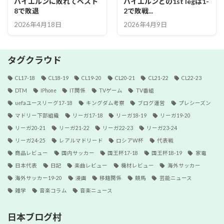
バイエルンに敗れてベスト
バイエルンとの1st legは1-
8で敗退
2で敗戦...
2026年4月18日
2026年4月9日
タグクラウド
CL17-18
CL18-19
CL19-20
CL20-21
CL21-22
CL22-23
DTM
IPhone
IT関係
TVゲーム
TV番組
uefaユースリーグ17-18
キングダム考察
ブログ運営
プレシーズン
マドリー下部組織
リーガ17-18
リーガ18-19
リーガ19-20
リーガ20-21
リーガ21-22
リーガ22-23
リーガ23-24
リーガ24-25
レアルマドリード
ロシアW杯
代表戦
商品レビュー
国内サッカー
国王杯17-18
国王杯18-19
家電
日本代表
日記
楽曲レビュー
機材レビュー
海外サッカー
海外サッカー19-20
漫画
移籍関係
競馬
芸能ニュース
雑学
音楽コラム
音楽ニュース
日本ブログ村