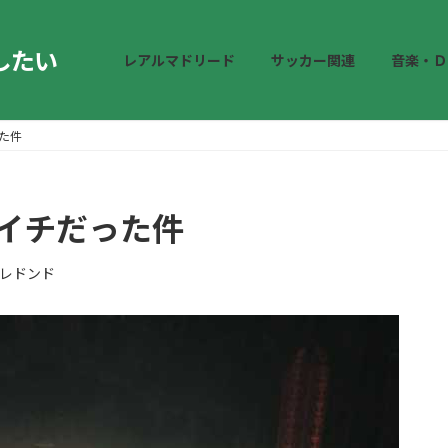
したい
レアルマドリード
サッカー関連
音楽・Ｄ
った件
マイチだった件
レドンド