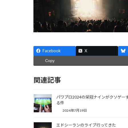
Facebook
X
Copy
関連記事
パワプロ2024の栄冠ナインがクソゲー
る件
2024年7月19日
エドシーランのライブ行ってきた