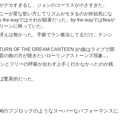
がデカすぎるし、ジョンのコーラスが小さすぎた。
ニーが変な歌い方してリズムがモタるのが終始気にな
、by the wayではそれが顕著だった。by the wayではfleaが
リーンに映っていた。
冴えは無かった。手癖でラン奏法してるだけ。テンシ
TURN OF THE DREAM CANTEEN )の曲はライブで聞
の曲の方が聴きたいローリングストーンズ現象...。
ャムで、ジョンとフリーの呼吸が合わず上手く行かなかったのが残
ば驚異的だった。
06のフジロックのようなスーパーなパフォーマンスに