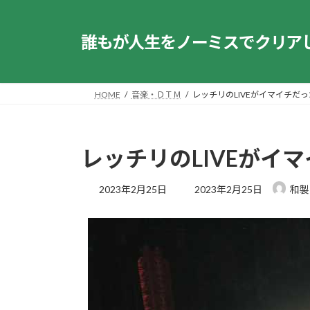
コ
ナ
ン
ビ
誰もが人生をノーミスでクリア
テ
ゲ
ン
ー
ツ
シ
へ
ョ
HOME
音楽・ＤＴＭ
レッチリのLIVEがイマイチだ
ス
ン
キ
に
ッ
移
レッチリのLIVEがイ
プ
動
最
2023年2月25日
2023年2月25日
和製
終
更
新
日
時
: