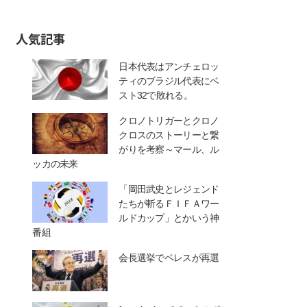
人気記事
日本代表はアンチェロッ
ティのブラジル代表にベ
スト32で敗れる。
クロノトリガーとクロノ
クロスのストーリーと繋
がりを考察～マール、ル
ッカの未来
「岡田武史とレジェンド
たちが斬るＦＩＦＡワー
ルドカップ」とかいう神
番組
会長選挙でペレスが再選