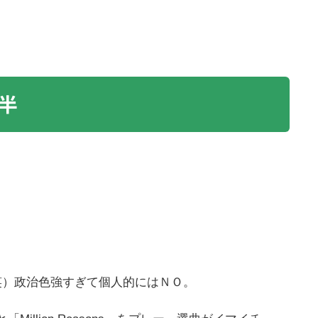
半
。
）政治色強すぎて個人的にはＮＯ。