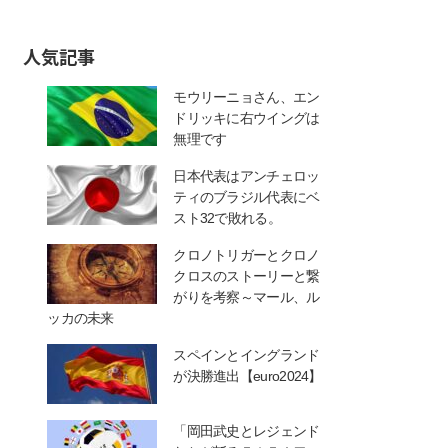
人気記事
モウリーニョさん、エン
ドリッキに右ウイングは
無理です
日本代表はアンチェロッ
ティのブラジル代表にベ
スト32で敗れる。
クロノトリガーとクロノ
クロスのストーリーと繋
がりを考察～マール、ル
ッカの未来
スペインとイングランド
が決勝進出【euro2024】
「岡田武史とレジェンド