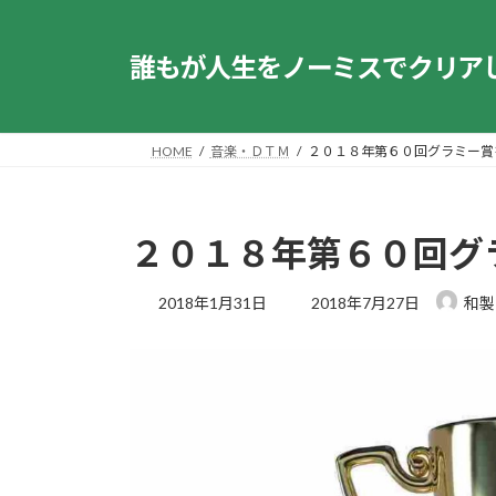
コ
ナ
ン
ビ
誰もが人生をノーミスでクリア
テ
ゲ
ン
ー
ツ
シ
へ
ョ
HOME
音楽・ＤＴＭ
２０１８年第６０回グラミー賞
ス
ン
キ
に
ッ
移
２０１８年第６０回グ
プ
動
最
2018年1月31日
2018年7月27日
和製
終
更
新
日
時
: