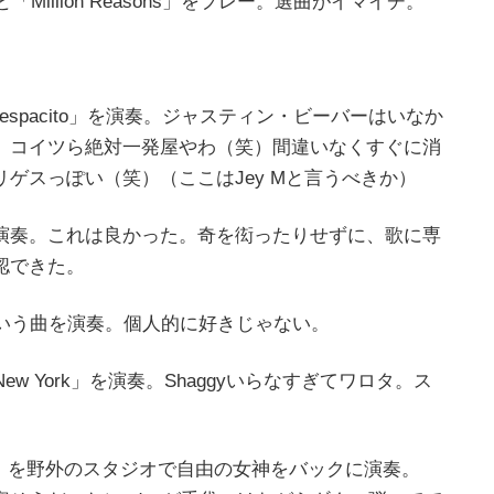
Million Reasons」をプレー。選曲がイマイチ。
spacito」を演奏。ジャスティン・ビーバーはいなか
、コイツら絶対一発屋やわ（笑）間違いなくすぐに消
ゲスっぽい（笑）（ここはJey Mと言うべきか）
Broken」を演奏。これは良かった。奇を衒ったりせずに、歌に専
認できた。
」という曲を演奏。個人的に好きじゃない。
In New York」を演奏。Shaggyいらなすぎてワロタ。ス
wn Way」を野外のスタジオで自由の女神をバックに演奏。