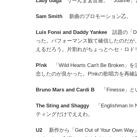
Lady Gaga
うーんまぁ普通。「Joanne」と「
Sam Smith
新曲のプロモーション乙。
Luis Fonsi and Daddy Yankee
話題の「De
った。パフォーマンス観て確信したのだが
えるだろう。片割れがちょっとヘセ・ロドリ
P!nk
「Wild Hearts Can't Be 
念したのが良かった。P!nkの歌唱力を再確
Bruno Mars and Cardi B
「Finesse
The Sting and Shaggy
「Englishman 
ティングだけでええわ。
U2
新作から「Get Out of Your O