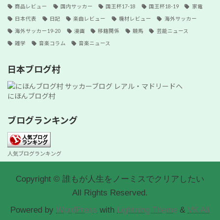
商品レビュー
国内サッカー
国王杯17-18
国王杯18-19
家電
日本代表
日記
楽曲レビュー
機材レビュー
海外サッカー
海外サッカー19-20
漫画
移籍関係
競馬
芸能ニュース
雑学
音楽コラム
音楽ニュース
日本ブログ村
にほんブログ村
ブログランキング
人気ブログランキング
Copyright © 誰もが人生をノーミスでクリアしたい
All Rights Reserved.
Powered by
WordPress
with
Lightning Theme
&
VK All