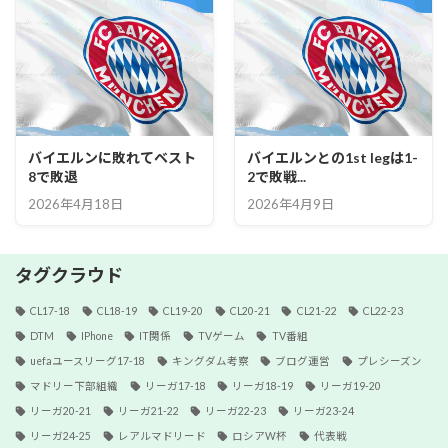
バイエルンに敗れてベスト
バイエルンとの1st legは1-
8で敗退
2で敗戦...
2026年4月18日
2026年4月9日
タグクラウド
CL17-18
CL18-19
CL19-20
CL20-21
CL21-22
CL22-23
DTM
IPhone
IT関係
TVゲーム
TV番組
uefaユースリーグ17-18
キングダム考察
ブログ運営
プレシーズン
マドリー下部組織
リーガ17-18
リーガ18-19
リーガ19-20
リーガ20-21
リーガ21-22
リーガ22-23
リーガ23-24
リーガ24-25
レアルマドリード
ロシアW杯
代表戦