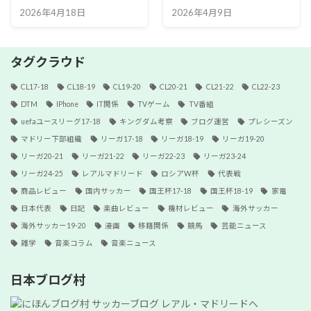
2026年4月18日
2026年4月9日
タグクラウド
CL17-18
CL18-19
CL19-20
CL20-21
CL21-22
CL22-23
DTM
IPhone
IT関係
TVゲーム
TV番組
uefaユースリーグ17-18
キングダム考察
ブログ運営
プレシーズン
マドリー下部組織
リーガ17-18
リーガ18-19
リーガ19-20
リーガ20-21
リーガ21-22
リーガ22-23
リーガ23-24
リーガ24-25
レアルマドリード
ロシアW杯
代表戦
商品レビュー
国内サッカー
国王杯17-18
国王杯18-19
家電
日本代表
日記
楽曲レビュー
機材レビュー
海外サッカー
海外サッカー19-20
漫画
移籍関係
競馬
芸能ニュース
雑学
音楽コラム
音楽ニュース
日本ブログ村