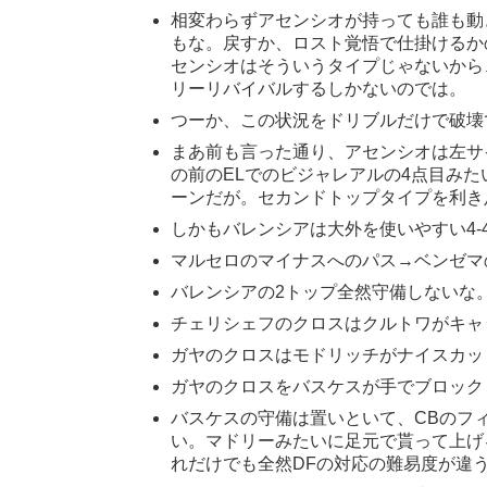
相変わらずアセンシオが持っても誰も動
もな。戻すか、ロスト覚悟で仕掛けるか
センシオはそういうタイプじゃないから
リーリバイバルするしかないのでは。
つーか、この状況をドリブルだけで破壊
まあ前も言った通り、アセンシオは左サ
の前のELでのビジャレアルの4点目み
ーンだが。セカンドトップタイプを利き
しかもバレンシアは大外を使いやすい4-
マルセロのマイナスへのパス→ベンゼマの
バレンシアの2トップ全然守備しないな
チェリシェフのクロスはクルトワがキャ
ガヤのクロスはモドリッチがナイスカッ
ガヤのクロスをバスケスが手でブロック
バスケスの守備は置いといて、CBのフ
い。マドリーみたいに足元で貰って上げ
れだけでも全然DFの対応の難易度が違