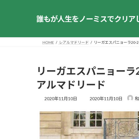
コ
ナ
ン
ビ
誰もが人生をノーミスでクリア
テ
ゲ
ン
ー
ツ
シ
へ
ョ
HOME
レアルマドリード
リーガエスパニョーラ20-
ス
ン
キ
に
ッ
移
リーガエスパニョーラ2
プ
動
アルマドリード
最
2020年11月10日
2020年11月10日
終
更
新
日
時
: