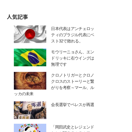
人気記事
日本代表はアンチェロッ
ティのブラジル代表にベ
スト32で敗れる。
モウリーニョさん、エン
ドリッキに右ウイングは
無理です
クロノトリガーとクロノ
クロスのストーリーと繋
がりを考察～マール、ル
ッカの未来
会長選挙でペレスが再選
「岡田武史とレジェンド